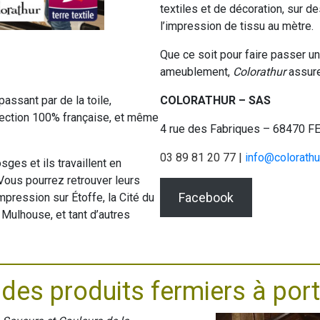
textiles et de décoration, sur d
l’impression de tissu au mètre.
Que ce soit pour faire passer un
ameublement,
Colorathur
assure
passant par de la toile,
COLORATHUR – SAS
nfection 100% française, et même
4 rue des Fabriques – 68470 
03 89 81 20 77 |
info@colorathu
ges et ils travaillent en
 Vous pourrez retrouver leurs
Facebook
pression sur Étoffe, la Cité du
 Mulhouse, et tant d’autres
 des produits fermiers à por