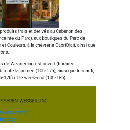
produits frais et dérivés au Cabanon des
nceinte du Parc), aux boutiques du Parc de
t Couleurs, à la chèvrerie CabriOlait, ainsi que
rons.
s de Wesserling est ouvert (horaires
i toute la journée (10h-17h), ainsi que le mardi,
3h-17h) et le week-end (10h-18h).
 HUSSEREN-WESSERLING
s-wesserling.fr
|
ing.org/