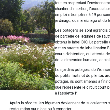
tout en respectant l’environnemen
chantier d’insertion, l’associat
emploi « tremplin » à 19 perso
jardinage, du maraîchage et de la
Les potagers se sont agrandis d
de parcelle de légumes de l’autr
obtenu le label BIO. La parcelle
est en attente de labellisation
cours d’obtention, qui atteste de
de la dimension humaine, social
Les jardins potagers de Wesserl
de petits fruits et de plantes a
potager, ils sont amenés à finir 
que représente le circuit court 
à l’assiette !”.
Après la récolte, les légumes deviennent de succulentes s
restauration sur place ou à emporter.