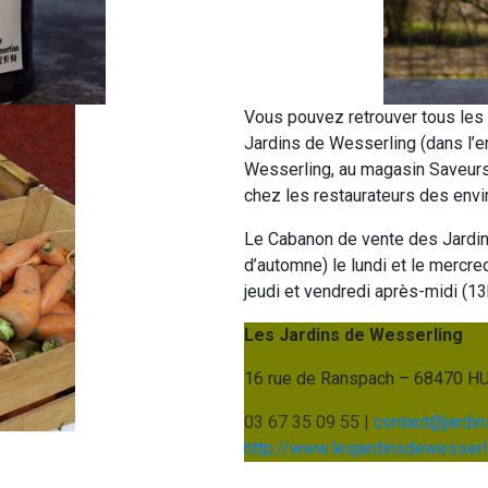
Vous pouvez retrouver tous les 
Jardins de Wesserling (dans l’e
Wesserling, au magasin Saveurs e
chez les restaurateurs des envi
Le Cabanon de vente des Jardin
d’automne) le lundi et le mercred
jeudi et vendredi après-midi (1
Les Jardins de Wesserling
16 rue de Ranspach – 68470
03 67 35 09 55 |
contact@jardin
http://www.lesjardinsdewesserl