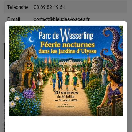
Téléphone
03 89 82 19 61
E-mail
contact@bleudesvosges.fr
Horaires
Lundi au samedi
: 9h-12h / 13h30 – 18h30
Site web
Magasin fermier