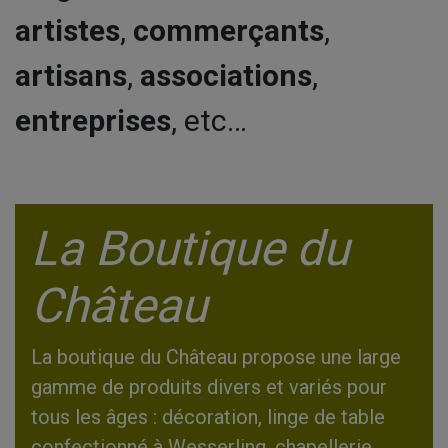
ISIRS
artistes
,
commerçants
,
AIRES
artisans
,
associations
,
 ADULTES
TS PRIVÉS
entreprises
, etc…
T PÉRIODES
ERTURE
G PHOTO
IFS
La Boutique du
CÈS
Château
RATION
La boutique du Château propose une large
TACT
gamme de produits divers et variés pour
tous les âges : décoration, linge de table
confectionné à Wesserling, chapellerie,