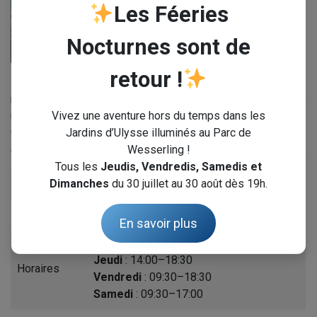
Les Féeries
Nocturnes sont de
retour !
Nommé « Saveurs et Couleurs de la Montagne » il est un
magasin de produits fermiers né d’une belle rencontre entre
Vivez une aventure hors du temps dans les
une association locale et des agriculteurs de la montagne
Jardins d’Ulysse illuminés au Parc de
vosgienne. Vous y retrouverez des produits de montagne
Wesserling !
et de saisons : fromages frais, charcuteries, pains, miel, etc.
Tous les
Jeudis, Vendredis, Samedis et
Dimanches
du 30 juillet au 30 août dès 19h.
Téléphone
03 89 39 14 43
Adresse
7 Rue de l’Usine, 68470 Fellering
En savoir plus
Lundi, mardi et mercredi :
fermé
Jeudi
: 14:00–18:30
Horaires
Vendredi
: 09:30–18:30
Samedi
: 09:30–17:00