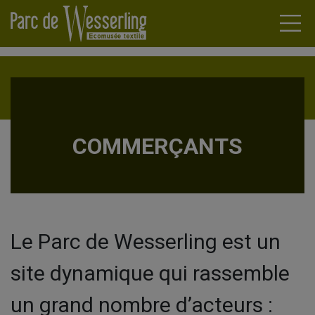
ARDINS
COMMERÇANTS
AU DES
ENDA
TURIERS
UALITÉS
MOINE
Le Parc de Wesserling est un
TRIEL
RÇANTS
site dynamique qui rassemble
CIRCUIT
L VIVANT
un grand nombre d’acteurs :
ATIONS
ET CENTRES