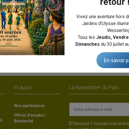
retour 
Vivez une aventure hors 
Jardins d’Ulysse illumi
Wesserling
Tous les
Jeudis, Vendre
Dimanches
du 30 juillet a
En savoir p
Et aussi...
La Newsletter du Parc
Nos partenaires
Offres d’emploi /
de
Bénévolat
Recevez 1 fois par mois la lett