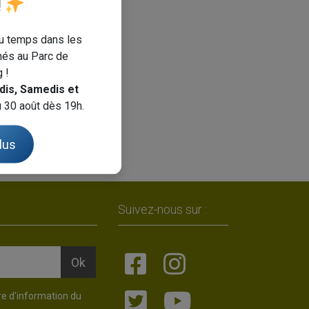
!
du temps dans les
nés au Parc de
 !
dis, Samedis et
u 30 août dès 19h.
lus
Suivez-nous sur :
re d'information du