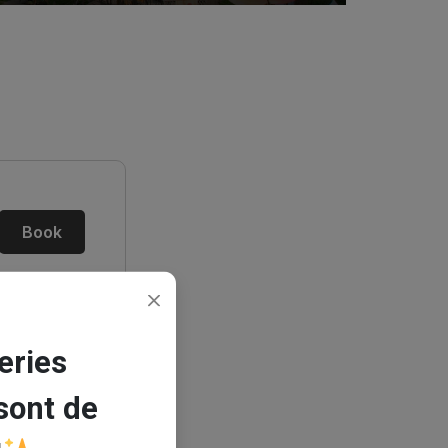
eries
sont de