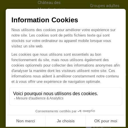
Château des
Groupes adultes
Manufacturiers
Patrimoine industriel
Organisez votre
Grand Circuit
événement
Écomuséal Vivant
Séminaires
Evénements privés
Évènements
Shooting photo
L’agenda
Nos actualités
Préparez votre visite
Horaires et périodes
Aidez-nous
d’ouverture
Tarifs
Commerçants &
Associations
Accès
Commerçants
Restauration
Associations
Contact