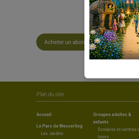
Acheter un abonnement
Plan du site
Accueil
Groupes adultes &
enfants
Le Parc de Wesserling
Scolaires et centres 
Les Jardins
loisirs