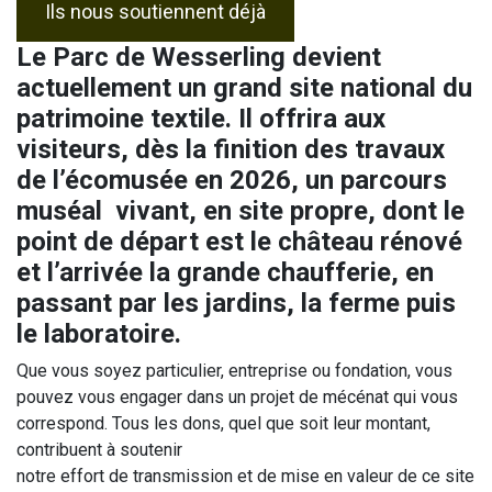
Ils nous soutiennent déjà
ISIRS
Le
Parc de Wesserling devient
AIRES
 ADULTES
actuellement un grand site national du
patrimoine textile. Il offrira aux
TS PRIVÉS
T PÉRIODES
visiteurs, dès la finition des travaux
ERTURE
de l’écomusée en 2026, un parcours
G PHOTO
muséal vivant, en site propre, dont le
IFS
point de départ est le château rénové
et l’arrivée la grande chaufferie, en
CÈS
passant par les jardins, la ferme puis
le laboratoire.
RATION
Que vous soyez particulier, entreprise ou fondation, vous
pouvez vous engager dans un projet de mécénat qui vous
TACT
correspond. Tous les dons, quel que soit leur montant,
contribuent à soutenir
notre effort de transmission et de mise en valeur de ce site