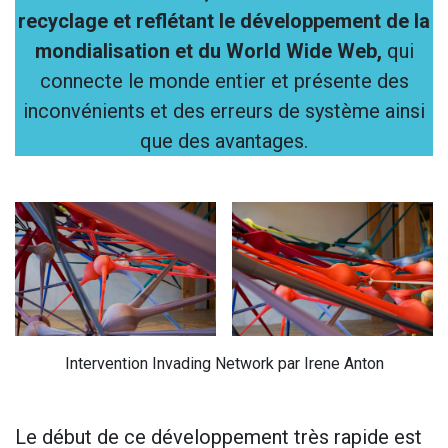
ISIRS
recyclage et reflétant le développement de la
mondialisation et du World Wide Web,
qui
AIRES
 ADULTES
connecte le monde entier et présente des
inconvénients et des erreurs de système ainsi
TS PRIVÉS
T PÉRIODES
que des avantages.
ERTURE
G PHOTO
IFS
CÈS
RATION
Intervention Invading Network par Irene Anton
TACT
Le début de ce développement très rapide est