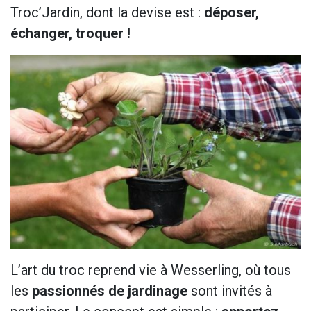
Troc’Jardin, dont la devise est :
déposer,
ISIRS
échanger, troquer !
AIRES
 ADULTES
TS PRIVÉS
T PÉRIODES
ERTURE
G PHOTO
IFS
CÈS
RATION
TACT
L’art du troc reprend vie à Wesserling, où tous
les
passionnés de jardinage
sont invités à