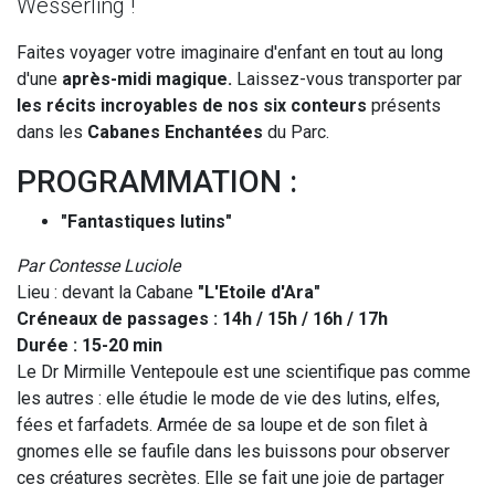
Wesserling !
ISIRS
Faites voyager votre imaginaire d'enfant en tout au long
AIRES
d'une
après-midi magique.
Laissez-vous transporter par
 ADULTES
les récits incroyables de nos six conteurs
présents
TS PRIVÉS
dans les
Cabanes Enchantées
du Parc.
T PÉRIODES
ERTURE
PROGRAMMATION :
G PHOTO
"Fantastiques lutins"
IFS
Par Contesse Luciole
CÈS
Lieu : devant la Cabane
"L'Etoile d'Ara"
Créneaux de passages : 14h / 15h / 16h / 17h
Durée : 15-20 min
RATION
Le Dr Mirmille Ventepoule est une scientifique pas comme
les autres : elle étudie le mode de vie des lutins, elfes,
TACT
fées et farfadets. Armée de sa loupe et de son filet à
gnomes elle se faufile dans les buissons pour observer
ces créatures secrètes. Elle se fait une joie de partager