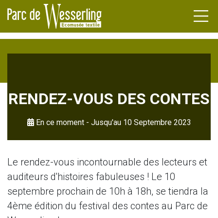
ARDINS
RENDEZ-VOUS DES CONTES
AU DES
ENDA
En ce moment
-
Jusqu'au 10 Septembre 2023
TURIERS
UALITÉS
MOINE
Le rendez-vous incontournable des lecteurs et
TRIEL
auditeurs d'histoires fabuleuses ! Le 10
RÇANTS
septembre prochain de 10h à 18h, se tiendra la
CIRCUIT
4ème édition du festival des contes au Parc de
L VIVANT
ATIONS
ET CENTRES