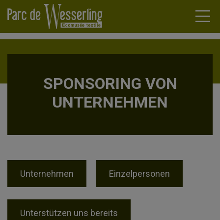
SPONSORING VON
ÄRTEN
UNTERNEHMEN
LOSS VON
RAMM
RLING
TUALITÄTEN
DLER
LLES ERBE
Unternehmen
Einzelpersonen
EINE
PPEN
Unterstützen uns bereits
NARE