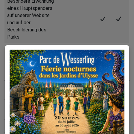
Besondere Erwähnung
eines Hauptspenders
auf unserer Website
und auf der
Beschilderung des
Parks
1 lebenslanges
Abonnement
Vorteile und
Gegenleistungen
Zusätzlich zur Gegenleistung ermöglicht es das Gesetz
vom 1. August 2003 dem Sponsor, den
Zusammenschlüssen und den Stiftungen des Parks von