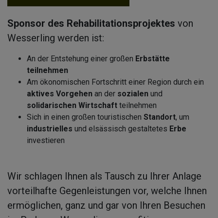
Sponsor des Rehabilitationsprojektes
von
EITEN
SZEITEN
Wesserling werden ist:
OOTING
ISE
An der Entstehung einer großen
Erbstätte
teilnehmen
Am ökonomischen Fortschritt einer Region durch ein
ANG
aktives Vorgehen
an der
sozialen
und
solidarischen Wirtschaft
teilnehmen
ONOMIE
Sich in einen großen touristischen
Standort
, um
industrielles
und elsässisch gestaltetes
Erbe
TAKT
investieren
Wir schlagen Ihnen als Tausch zu Ihrer Anlage
vorteilhafte Gegenleistungen vor, welche Ihnen
ermöglichen, ganz und gar von Ihren Besuchen