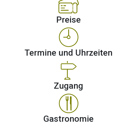
EITEN
SZEITEN
Preise
OOTING
ISE
Termine und Uhrzeiten
ANG
ONOMIE
Zugang
TAKT
Gastronomie