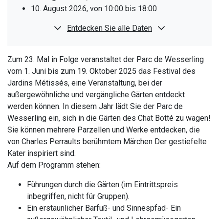
10. August 2026, von 10:00 bis 18:00
11. August 2026, von 10:00 bis 18:00
Entdecken Sie alle Daten
12. August 2026, von 10:00 bis 18:00
13. August 2026, von 10:00 bis 18:00
14. August 2026, von 10:00 bis 18:00
Zum 23. Mal in Folge veranstaltet der Parc de Wesserling
15. August 2026, von 10:00 bis 18:00
vom 1. Juni bis zum 19. Oktober 2025 das Festival des
16. August 2026, von 10:00 bis 18:00
Jardins Métissés, eine Veranstaltung, bei der
17. August 2026, von 10:00 bis 18:00
außergewöhnliche und vergängliche Gärten entdeckt
18. August 2026, von 10:00 bis 18:00
werden können. In diesem Jahr lädt Sie der Parc de
19. August 2026, von 10:00 bis 18:00
Wesserling ein, sich in die Gärten des Chat Botté zu wagen!
20. August 2026, von 10:00 bis 18:00
Sie können mehrere Parzellen und Werke entdecken, die
21. August 2026, von 10:00 bis 18:00
von Charles Perraults berühmtem Märchen Der gestiefelte
22. August 2026, von 10:00 bis 18:00
Kater inspiriert sind.
23. August 2026, von 10:00 bis 18:00
Auf dem Programm stehen:
24. August 2026, von 10:00 bis 18:00
Führungen durch die Gärten (im Eintrittspreis
25. August 2026, von 10:00 bis 18:00
inbegriffen, nicht für Gruppen).
26. August 2026, von 10:00 bis 18:00
Ein erstaunlicher Barfuß- und Sinnespfad- Ein
27. August 2026, von 10:00 bis 18:00