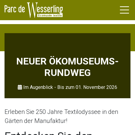
ÄRTEN
NEUER ÖKOMUSEUMS-
LOSS VON
RUNDWEG
RAMM
RLING
Im Augenblick
-
Bis zum 01. November 2026
TUALITÄTEN
DLER
LLES ERBE
EINE
Erleben Sie 250 Jahre Textilodyssee in den
PPEN
Gärten der Manufaktur!
NARE