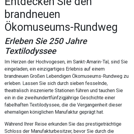
Entdecken Sie den
brandneuen
EITEN
SZEITEN
Ökomuseums-Rundweg
OOTING
ISE
Erleben Sie 250 Jahre
Textilodyssee
ANG
Im Herzen der Hochvogesen, im Sankt-Amarin-Tal, sind Sie
ONOMIE
eingeladen, ein einzigartiges Erlebnis auf einem
brandneuen Großen Lebendigen Ökomuseums-Rundweg zu
erleben. Lassen Sie sich durch sieben fesselnde,
TAKT
theatralisch inszenierte Stationen führen und tauchen Sie
ein in die zweihundertfünfzigjährige Geschichte einer
fabelhaften Textilodyssee, die die Vergangenheit dieser
ehemaligen königlichen Manufaktur geprägt hat.
Während Ihrer Reise erkunden Sie das prestigeträchtige
Schloss der Manufakturbesitzer, bevor Sie durch die